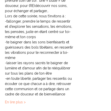
prendre soin de soi : une « bulle » de 
douceur, pour (RE)découvrir nos soins, 
pour échanger et partager…
Lors de cette soirée, nous t’invitons à :
-t’allonger, prendre le temps de ressentir 
et d’explorer tes sensations, tes émotions, 
tes pensées, juste en étant centré sur toi-
même et ton corps
-te baigner dans les sons bienfaisants et 
guérisseurs des bols tibétains, en ressentir 
les vibrations pour te reconnecter à toi-
même
-laisser les rayons sacrés te baigner de 
lumière et d’amour afin de te rééquilibrer 
sur tous les plans de ton être
-en toute liberté, partager tes ressentis ou 
écouter ce que chacun a à dire, retrouver 
cette communion et ce partage dans un 
cadre de douceur et de bienveillance
En lire plus >