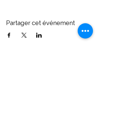
Partager cet événement
Contact
Diane Brecher
Chemin de Rumissy 1
1789 Lugnorre
Suisse
+41 (0)78 606 00 41
Abonnez-vous à notre site