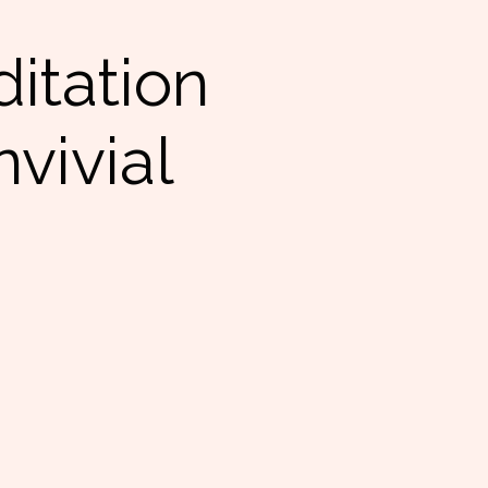
itation
vivial