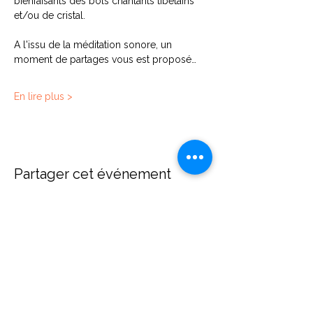
bienfaisants des bols chantants tibétains 
et/ou de cristal.
A l'issu de la méditation sonore, un 
moment de partages vous est proposé…
En lire plus >
Partager cet événement
Contact
Diane Brecher
Chemin de Rumissy 1