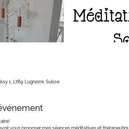
ssy 1, 1789 Lugnorre, Suisse
'événement
aire!
oir vous proposer mes séances méditatives et thérapeutique