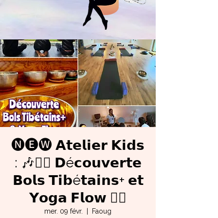
🅝🅔🅦 𝗔𝘁𝗲𝗹𝗶𝗲𝗿 𝗞𝗶𝗱𝘀
: 🎶🤸‍♀️ 𝗗é𝗰𝗼𝘂𝘃𝗲𝗿𝘁𝗲
𝗕𝗼𝗹𝘀 𝗧𝗶𝗯é𝘁𝗮𝗶𝗻𝘀+ 𝗲𝘁
𝗬𝗼𝗴𝗮 𝗙𝗹𝗼𝘄 🧘‍♀️
mer. 09 févr.
  |  
Faoug