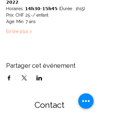
𝟮𝟬𝟮𝟮
Horaires: 𝟭𝟰𝗵𝟯𝟬-𝟭𝟱𝗵𝟰𝟱 (Durée : 1h15)
Prix: CHF 25.-/ enfant
Age: Min. 7 ans
En lire plus >
Partager cet événement
Contact
Diane Brecher
Chemin de Rumissy 1
1789 Lugnorre
Suisse