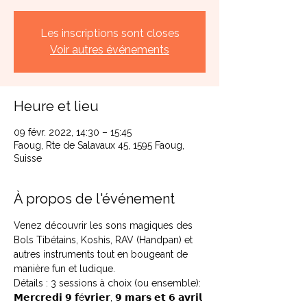
Les inscriptions sont closes
Voir autres événements
Heure et lieu
09 févr. 2022, 14:30 – 15:45
Faoug, Rte de Salavaux 45, 1595 Faoug,
Suisse
À propos de l'événement
Venez découvrir les sons magiques des 
Bols Tibétains, Koshis, RAV (Handpan) et 
autres instruments tout en bougeant de 
manière fun et ludique.
Détails : 3 sessions à choix (ou ensemble):
𝗠𝗲𝗿𝗰𝗿𝗲𝗱𝗶 𝟵 𝗳é𝘃𝗿𝗶𝗲𝗿, 𝟵 𝗺𝗮𝗿𝘀 𝗲𝘁 𝟲 𝗮𝘃𝗿𝗶𝗹 