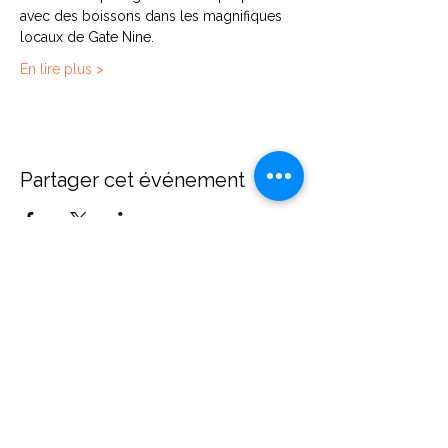
avec des boissons dans les magnifiques 
locaux de Gate Nine.
En lire plus >
Partager cet événement
Contact
Diane Brecher
Chemin de Rumissy 1
1789 Lugnorre
Suisse
+41 (0)78 606 00 41