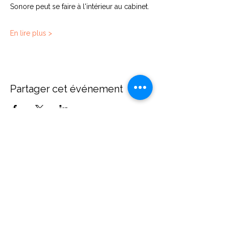
Sonore peut se faire à l'intérieur au cabinet.
En lire plus >
Partager cet événement
Contact
Diane Brecher
Chemin de Rumissy 1
1789 Lugnorre
Suisse
+41 (0)78 606 00 41